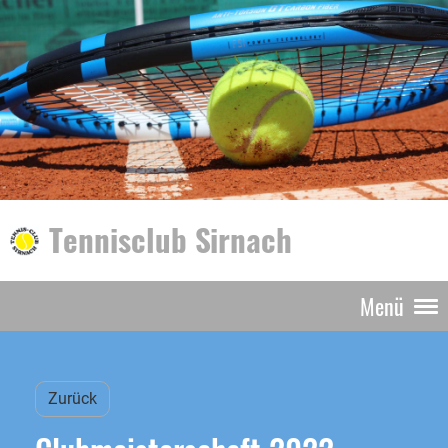
Tennisclub Sirnach
Menü
Zurück