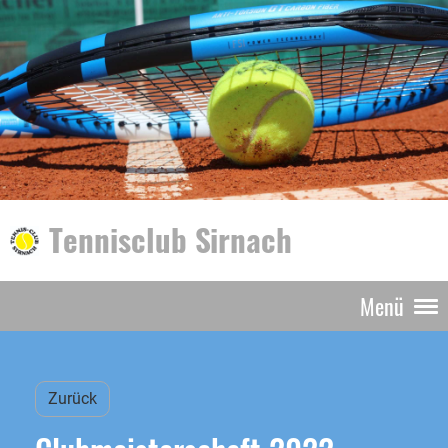
Tennisclub Sirnach
Menü
Zurück