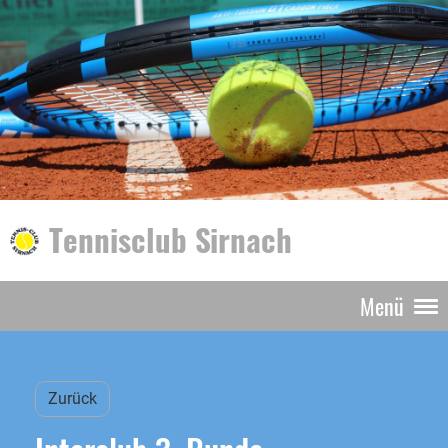
Tennisclub Sirnach
Menü
Zurück