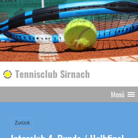
Tennisclub Sirnach
Menü
Zurück