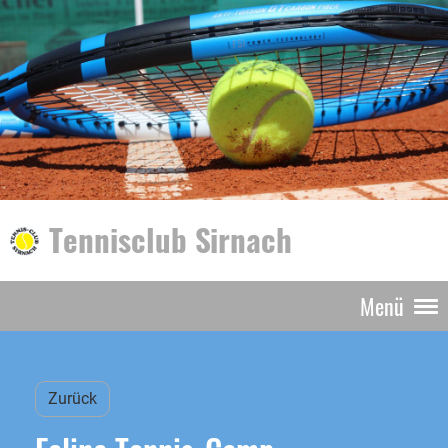
Tennisclub Sirnach
Menü
Zurück